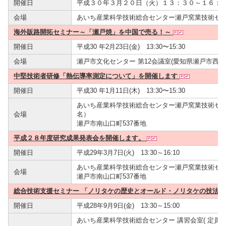
開催日
平成３０年３月２０日（火）１３：３０～１６：
会場
あいち産業科学技術総合センター瀬戸窯業技術セ
海外販路開拓セミナー～「瀬戸焼」を中国で売る！～
開催日
平成30 年2月23日(金) 13:30〜15:30
会場
瀬戸市文化センター 第12会議室(愛知県瀬戸市西茨町1
中堅技術者研修「熱伝導率測定について」を開催します
開催日
平成30 年1月11日(木) 13:30〜15:30
あいち産業科学技術総合センター瀬戸窯業技術セン
会場
名）
瀬戸市南山口町537番地
平成２８年度研究成果発表会を開催します。
開催日
平成29年3月7日(火) 13:30～16:10
あいち産業科学技術総合センター瀬戸窯業技術セン
会場
瀬戸市南山口町537番地
総合技術支援セミナー 「ノリタケの歴史とオールド・ノリタケの技法
開催日
平成28年9月9日(金) 13:30～15:00
あいち産業科学技術総合センター 講習会室( 定員50