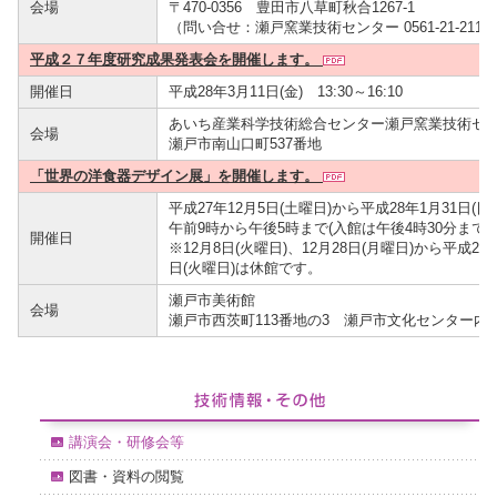
会場
〒470-0356 豊田市八草町秋合1267-1
（問い合せ：瀬戸窯業技術センター 0561-21-2117
平成２７年度研究成果発表会を開催します。
開催日
平成28年3月11日(金) 13:30～16:10
あいち産業科学技術総合センター瀬戸窯業技術セン
会場
瀬戸市南山口町537番地
「世界の洋食器デザイン展」を開催します。
平成27年12月5日(土曜日)から平成28年1月31日(
午前9時から午後5時まで(入館は午後4時30分まで)
開催日
※12月8日(火曜日)、12月28日(月曜日)から平成28年
日(火曜日)は休館です。
瀬戸市美術館
会場
瀬戸市西茨町113番地の3 瀬戸市文化センター内
講演会・研修会等
図書・資料の閲覧