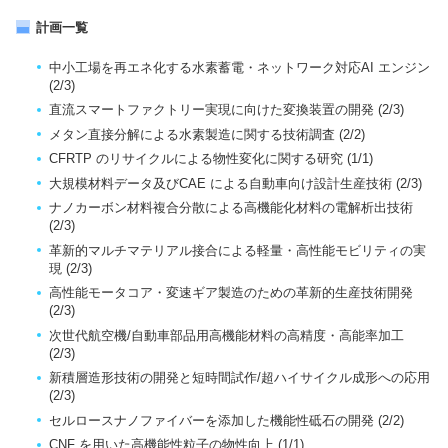
計画一覧
中小工場を再エネ化する水素蓄電・ネットワーク対応AI エンジン
(2/3)
直流スマートファクトリー実現に向けた変換装置の開発 (2/3)
メタン直接分解による水素製造に関する技術調査 (2/2)
CFRTP のリサイクルによる物性変化に関する研究 (1/1)
大規模材料データ及びCAE による自動車向け設計生産技術 (2/3)
ナノカーボン材料複合分散による高機能化材料の電解析出技術
(2/3)
革新的マルチマテリアル接合による軽量・高性能モビリティの実
現 (2/3)
高性能モータコア・変速ギア製造のための革新的生産技術開発
(2/3)
次世代航空機/自動車部品用高機能材料の高精度・高能率加工
(2/3)
新積層造形技術の開発と短時間試作/超ハイサイクル成形への応用
(2/3)
セルロースナノファイバーを添加した機能性砥石の開発 (2/2)
CNF を用いた高機能性粒子の物性向上 (1/1)