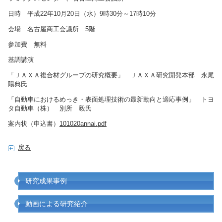
日時 平成22年10月20日（水）9時30分～17時10分
会場 名古屋商工会議所 5階
参加費 無料
基調講演
「ＪＡＸＡ複合材グループの研究概要」 ＪＡＸＡ研究開発本部 永尾
陽典氏
「自動車におけるめっき・表面処理技術の最新動向と適応事例」 トヨ
タ自動車（株） 別所 毅氏
案内状（申込書）
101020annai.pdf
戻る
研究成果事例
動画による研究紹介